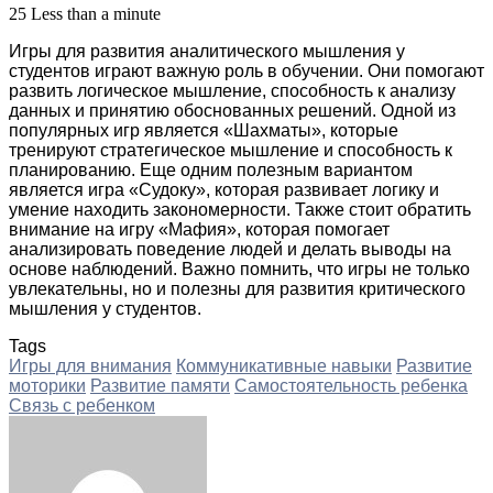
25
Less than a minute
Игры для развития аналитического мышления у
студентов играют важную роль в обучении. Они помогают
развить логическое мышление, способность к анализу
данных и принятию обоснованных решений. Одной из
популярных игр является «Шахматы», которые
тренируют стратегическое мышление и способность к
планированию. Еще одним полезным вариантом
является игра «Судоку», которая развивает логику и
умение находить закономерности. Также стоит обратить
внимание на игру «Мафия», которая помогает
анализировать поведение людей и делать выводы на
основе наблюдений. Важно помнить, что игры не только
увлекательны, но и полезны для развития критического
мышления у студентов.
Tags
Игры для внимания
Коммуникативные навыки
Развитие
моторики
Развитие памяти
Самостоятельность ребенка
Связь с ребенком
Facebook
Twitter
LinkedIn
Tumblr
Pinterest
Reddit
VKontakte
Odnoklassniki
Skype
WhatsApp
Telegram
Viber
Share
Print
via
Email