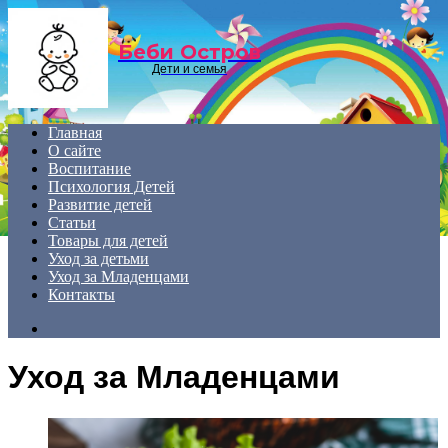
Menu
Беби Остров
Дети и семья
Главная
О сайте
Воспитание
Психология Детей
Развитие детей
Статьи
Товары для детей
Уход за детьми
Уход за Младенцами
Контакты
Search
for
Уход за Младенцами