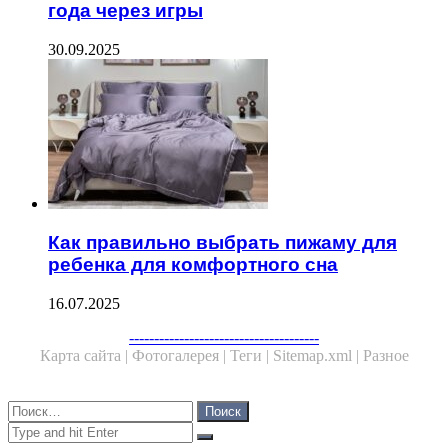
года через игры
30.09.2025
Как правильно выбрать пижаму для
ребенка для комфортного сна
16.07.2025
Facebook
Twitter
WhatsApp
Telegram
--------------------------------------
Карта сайта |
Фотогалерея |
Теги |
Sitemap.xml |
Разное
Close
Найти:
Close
Search