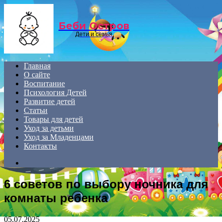
Menu
Беби Остров
Дети и семья
Главная
О сайте
Воспитание
Психология Детей
Развитие детей
Статьи
Товары для детей
Уход за детьми
Уход за Младенцами
Контакты
Search
for
6 советов по выбору ночника для
комнаты ребенка
05.07.2025