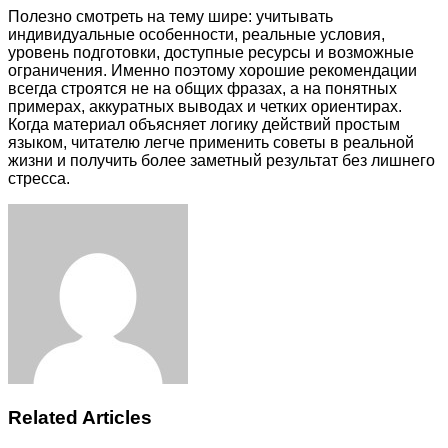
Полезно смотреть на тему шире: учитывать
индивидуальные особенности, реальные условия,
уровень подготовки, доступные ресурсы и возможные
ограничения. Именно поэтому хорошие рекомендации
всегда строятся не на общих фразах, а на понятных
примерах, аккуратных выводах и четких ориентирах.
Когда материал объясняет логику действий простым
языком, читателю легче применить советы в реальной
жизни и получить более заметный результат без лишнего
стресса.
Facebook
Twitter
LinkedIn
Tumblr
Pinterest
Reddit
VKontakte
Odnoklassniki
Skype
WhatsApp
Telegram
Viber
Share
Print
via
Email
Related Articles