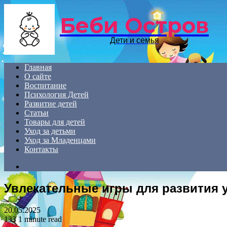
Беби Остров
Дети и семья
Главная
О сайте
Воспитание
Психология Детей
Развитие детей
Статьи
Товары для детей
Уход за детьми
Уход за Младенцами
Контакты
Search
for
Увлекательные игры для развития ус
20.05.2025
133
1 minute read