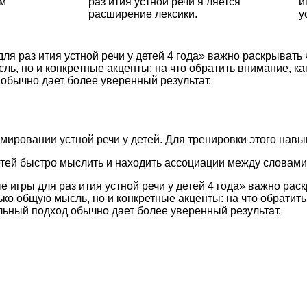
ым
раз ития устной речи я ляется
и
расширение лексики.
у
ля раз ития устной речи у детей 4 года» важно раскрывать
ль, но и конкретные акценты: на что обратить внимание, 
обычно дает более уверенный результат.
мировании устной речи у детей. Для тренировки этого нав
детей быстро мыслить и находить ассоциации между словами
е игры для раз ития устной речи у детей 4 года» важно рас
ько общую мысль, но и конкретные акценты: на что обратит
ьный подход обычно дает более уверенный результат.