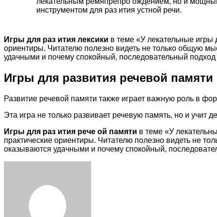
лекательным ремяпрепро ождением, но и мощн
инструментом для раз ития устной речи.
Игры для раз ития лексики
в теме «У лекательные игры д
ориентиры. Читателю полезно видеть не только общую мыс
удачными и почему спокойный, последовательный подход 
Игры для развития речевой памяти
Развитие речевой памяти также играет важную роль в фор
Эта игра не только развивает речевую память, но и учит 
Игры для раз ития рече ой памяти
в теме «У лекательны
практические ориентиры. Читателю полезно видеть не тол
оказываются удачными и почему спокойный, последовател
Facebook
Twitter
LinkedIn
Tumblr
Pinterest
Reddit
VKontakte
Odnoklassniki
Skype
WhatsApp
Telegram
Viber
Share
Print
via
Email