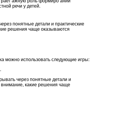
грает ажную роль формиро ании
стной речи у детей.
 через понятные детали и практические
какие решения чаще оказываются
ыка можно использовать следующие игры:
.
крывать через понятные детали и
ь внимание, какие решения чаще