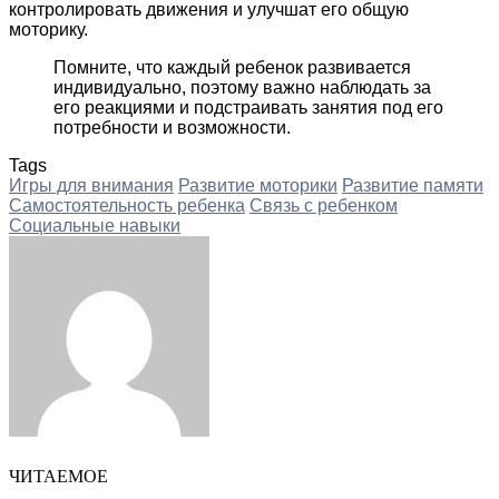
контролировать движения и улучшат его общую
моторику.
Помните, что каждый ребенок развивается
индивидуально, поэтому важно наблюдать за
его реакциями и подстраивать занятия под его
потребности и возможности.
Tags
Игры для внимания
Развитие моторики
Развитие памяти
Самостоятельность ребенка
Связь с ребенком
Социальные навыки
Facebook
Twitter
LinkedIn
Tumblr
Pinterest
Reddit
VKontakte
Odnoklassniki
Skype
WhatsApp
Telegram
Viber
Share
Print
via
Email
ЧИТАЕМОЕ