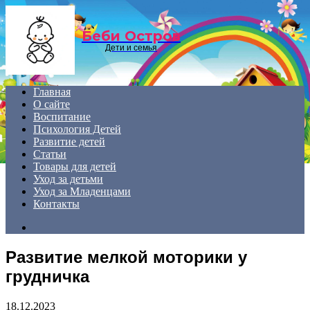
Menu
Беби Остров
Дети и семья
Главная
О сайте
Воспитание
Психология Детей
Развитие детей
Статьи
Товары для детей
Уход за детьми
Уход за Младенцами
Контакты
Search
for
Развитие мелкой моторики у
грудничка
18.12.2023