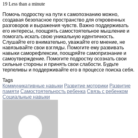
19
Less than a minute
Помочь подростку на пути к самопознанию можно,
создавая безопасное пространство для откровенных
разговоров и выражения чувств. Важно поддерживать
его интересы, поощрять самостоятельное мышление и
помогать искать свою уникальную идентичность.
Слушайте его внимательно, уважайте его мнение, не
навязывайте свои взгляды. Помогите ему развивать
навыки саморефлексии, поощряйте самопризнание и
самоутверждение. Помогите подростку осознать свои
сильные стороны и принять свои слабости. Будьте
терпеливы и поддерживайте его в процессе поиска себя.
Tags
Коммуникативные навыки
Развитие моторики
Развитие
памяти
Самостоятельность ребенка
Связь с ребенком
Социальные навыки
Facebook
Twitter
LinkedIn
Tumblr
Pinterest
Reddit
VKontakte
Odnoklassniki
Skype
WhatsApp
Telegram
Viber
Share
Print
via
Email