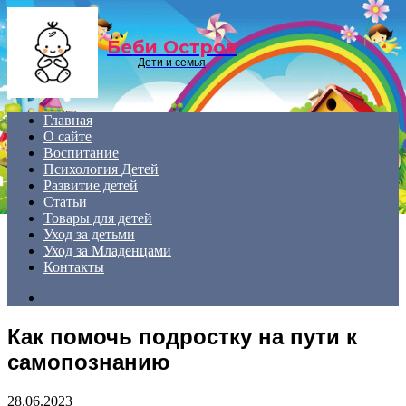
Menu
Беби Остров
Дети и семья
Главная
О сайте
Воспитание
Психология Детей
Развитие детей
Статьи
Товары для детей
Уход за детьми
Уход за Младенцами
Контакты
Search
for
Как помочь подростку на пути к
самопознанию
28.06.2023